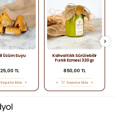
il Üzüm Suyu
Kahvaltılık Sürülebilir
Fıstık Ezmesi 320 gr
25,00 TL
850,00 TL
Sepete Ekle
Sepete Ekle