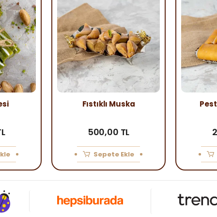
esi
Fıstıklı Muska
Pest
TL
500,00 TL
2
kle
Sepete Ekle