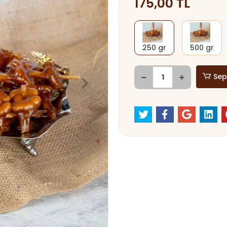
175,00 TL
250 gr
500 gr
Sep