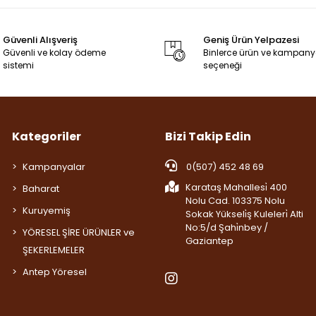
Güvenli Alışveriş
Geniş Ürün Yelpazesi
Güvenli ve kolay ödeme
Binlerce ürün ve kampan
sistemi
seçeneği
Kategoriler
Bizi Takip Edin
Kampanyalar
0(507) 452 48 69
Karataş Mahallesi̇ 400
Baharat
Nolu Cad. 103375 Nolu
Kuruyemiş
Sokak Yükseli̇ş Kuleleri̇ Alti
No:5/d Şahi̇nbey /
YÖRESEL ŞİRE ÜRÜNLER ve
Gaziantep
ŞEKERLEMELER
Antep Yöresel