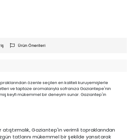
iş
Ürün Önerileri
opraklarından özenle seçilen en kaliteli kuruyemişlerle
ezzetleri ve taptaze aromalarıyla sofranıza Gaziantepe'nin
uruyemiş keyfi mükemmel bir deneyim sunar. Gaziantep'in
r atıştırmalık, Gaziantep'in verimli topraklarından
n özgün tatlarını mükemmel bir şekilde yansıtarak