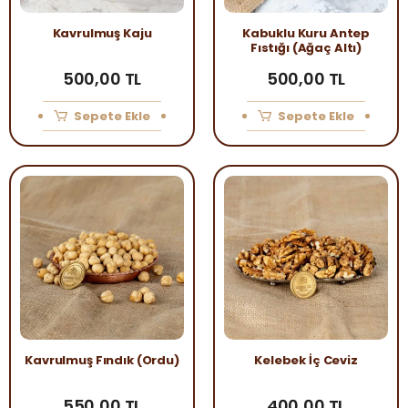
Kavrulmuş Kaju
Kabuklu Kuru Antep
Fıstığı (Ağaç Altı)
500,00 TL
500,00 TL
Sepete Ekle
Sepete Ekle
Kavrulmuş Fındık (Ordu)
Kelebek İç Ceviz
550,00 TL
400,00 TL