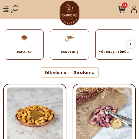
0
BAHARAT
KURUYEMIŞ
YÖRESEL ŞİRE ÜRÜNLER VE ŞEKERLEMELER
Filtreleme
Sıralama